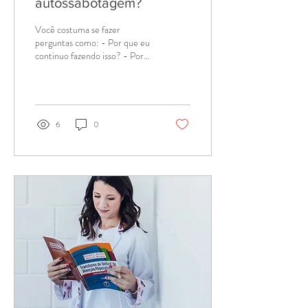
autossabotagem?
Você costuma se fazer
perguntas como: - Por que eu
continuo fazendo isso? - Por
que isso continua acontecendo
comigo? Estas perguntas...
6
0