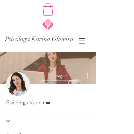
Psicóloga Karina Oliveira
Mais ações
Seguir
Administrador
Psicóloga Karina