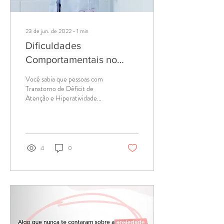
23 de jun. de 2022
∙
1
min
Dificuldades
Comportamentais no
TDAH
Você sabia que pessoas com
Transtorno de Déficit de
Atenção e Hiperatividade
(TDAH) apresentam
dificuldades
comportamentais?
Dificuldades...
4
0