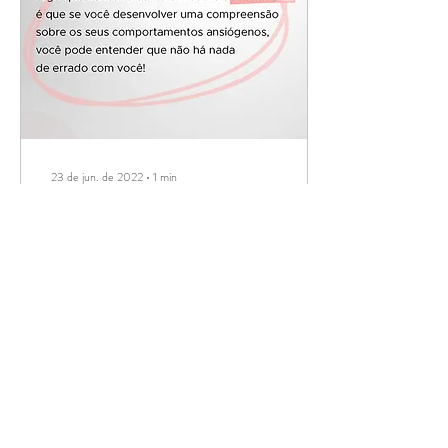
23 de jun. de 2022
∙
1
min
Ansiedade
A ansiedade tem se tornado
um dos grandes problemas de
saúde mental no mundo. Ela
vem tomando espaço
principalmente entre as
crianças e...
6
0