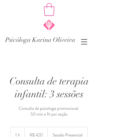
Psicóloga Karina Oliveira
Consulta de terapia
infantil: 3 sessões
Consulta de psicologia promocional.
50 min a 1h por seção
420
Reais
1 h
1
R$ 420
Sessão Presencial
brasileiros