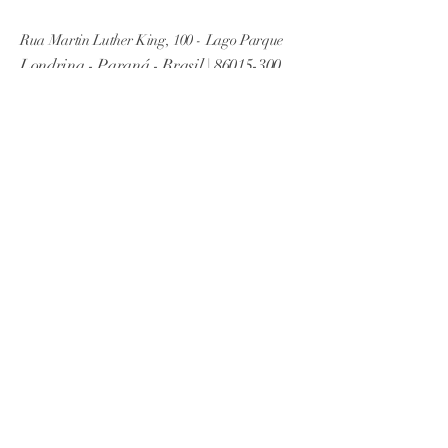
Rua Martin Luther King, 100 - Lago Parque
Londrina - Paraná - Brasil |
86015-300
Tel:
(43) 99926-0253
Email:
psicokarina89@gmail.com
© 2024 por Karina Oliveira
Todos os Direitos Reservados
Agende uma Sessão