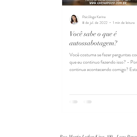
Psicóloga Karina
8 de jul. de 2022
1 min de leitura
Você sabe o que é
autossabotagem?
Você costuma se fazer perguntas c
que eu continuo fazendo isso? - Por
continua acontecendo comigo? Est
perguntas...
Rua Martin Luther King, 100 - Lago Parq