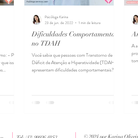
Psicóloga Karina
23 de jun. de 2022
1 min de leitura
Dificuldades Comportamentais
A
no TDAH
A a
pro
omo: - Por
Você sabia que pessoas com Transtorno de
tom
 que isso
Déficit de Atenção e Hiperatividade (TDAH)
cri
as
apresentam dificuldades comportamentais?
Dificuldades...
© 2024 por Karina Olive
Tel: (43) 99926-0253
ue