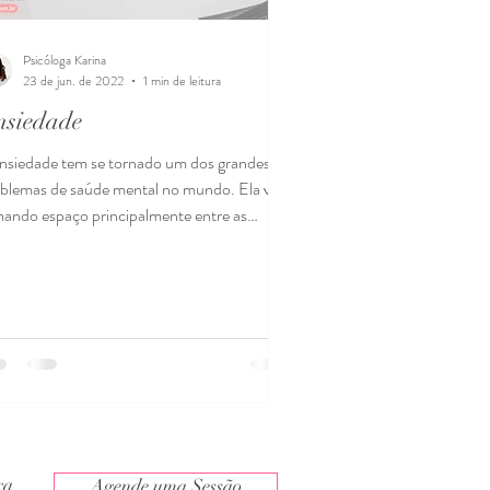
Psicóloga Karina
23 de jun. de 2022
1 min de leitura
nsiedade
nsiedade tem se tornado um dos grandes
blemas de saúde mental no mundo. Ela vem
ando espaço principalmente entre as
anças e...
ira
Agende uma Sessão