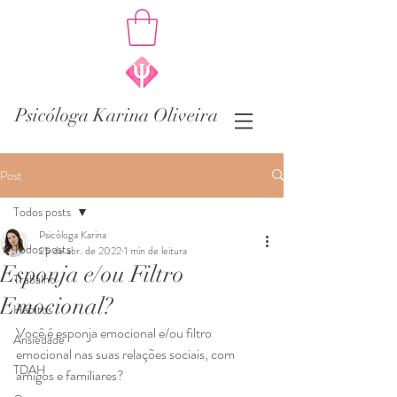
Psicóloga Karina Oliveira
Post
Todos posts
Psicóloga Karina
Todos posts
25 de abr. de 2022
1 min de leitura
Esponja e/ou Filtro
Trabalho
Emocional?
Hábitos
Você é esponja emocional e/ou filtro 
Ansiedade
emocional nas suas relações sociais, com 
TDAH
amigos e familiares?