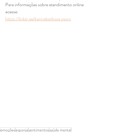
Para informações sobre atendimento online 
acesse:
https://linktr.ee/karinabarbosa.psico
emoções
esponja
sentimentos
saúde mental